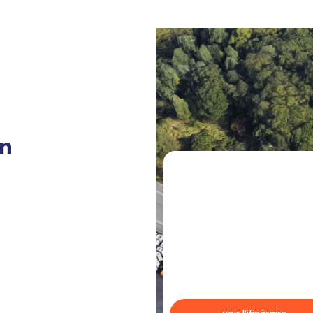
on
voir l'itinéraire