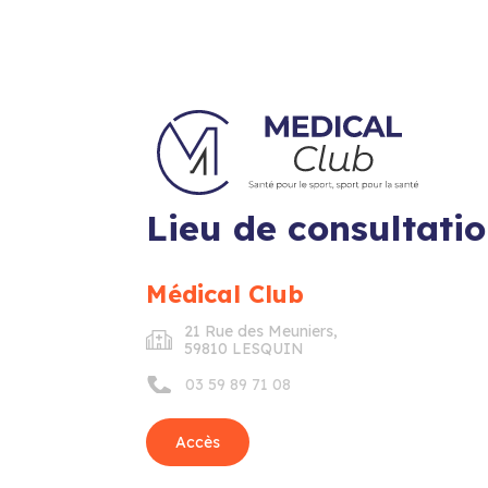
Lieu de consultati
Médical Club
21 Rue des Meuniers,
59810 LESQUIN
03 59 89 71 08
Accès